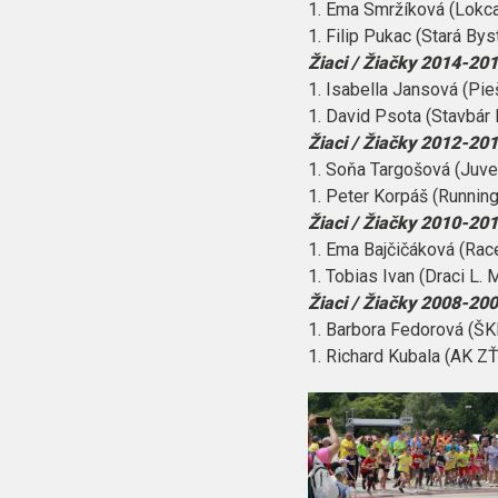
1. Ema Smržíková (Lokca
1. Filip Pukac (Stará By
Žiaci / Žiačky 2014-20
1. Isabella Jansová (Pie
1. David Psota (Stavbár
Žiaci / Žiačky 2012-20
1. Soňa Targošová (Juve
1. Peter Korpáš (Runnin
Žiaci / Žiačky 2010-20
1. Ema Bajčičáková (Race
1. Tobias Ivan (Draci L.
Žiaci / Žiačky 2008-20
1. Barbora Fedorová (ŠKP
1. Richard Kubala (AK Z