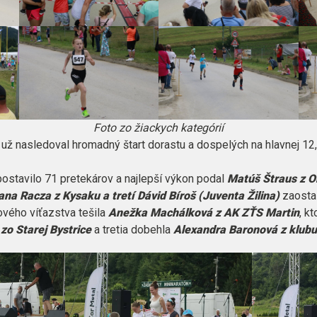
Foto zo žiackych kategórií
už nasledoval hromadný štart dorastu a dospelých na hlavnej 12,4
 postavilo 71 pretekárov a najlepší výkon podal
Matúš Štraus z O
ana Racza z Kysaku a tretí Dávid Bíroš (Juventa Žilina)
zaostal
vého víťazstva tešila
Anežka Machálková z AK ZŤS Martin
, k
o Starej Bystrice
a tretia dobehla
Alexandra Baronová z klubu