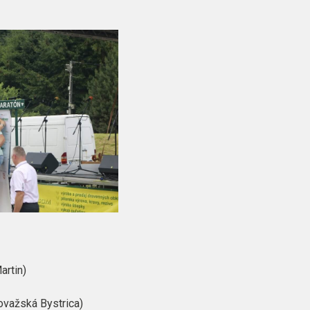
artin)
Považská Bystrica)