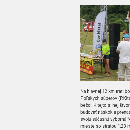
Na hlavnej 12 km trati b
Poľských súperov (P.Kita
bežci. K tejto silnej št
budovať náskok a prena
svoju súčasnú výbornú 
mieste so stratou 1:23 