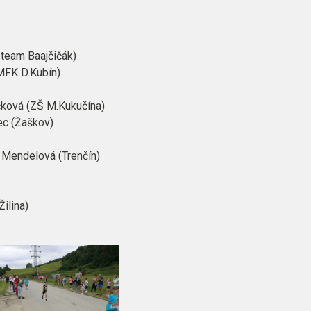
 team Baajčičák)
(MFK D.Kubín)
ačková (ZŠ M.Kukučína)
ec (Žaškov)
a Mendelová (Trenčín)
ilina)