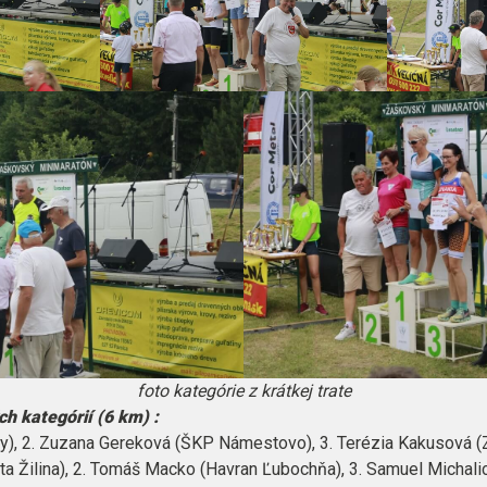
foto kategórie z krátkej trate
h kategórií (6 km) :
ky), 2. Zuzana Gereková (ŠKP Námestovo), 3. Terézia Kakusová 
ta Žilina), 2. Tomáš Macko (Havran Ľubochňa), 3. Samuel Michali