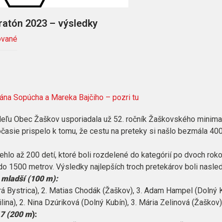
atón 2023 – výsledky
vané
ána Sopúcha a Mareka Bajčiho – pozri tu
deľu Obec Žaškov usporiadala už 52. ročník Žaškovského minim
časie prispelo k tomu, že cestu na preteky si našlo bezmála 40
ehlo až 200 detí, ktoré boli rozdelené do kategórií po dvoch roko
do 1500 metrov. Výsledky najlepších troch pretekárov boli nasle
 mladší (100 m):
rá Bystrica), 2. Matias Chodák (Žaškov), 3. Adam Hampel (Dolný 
ina), 2. Nina Dzúriková (Dolný Kubín), 3. Mária Zelinová (Žaškov)
17 (200 m
):