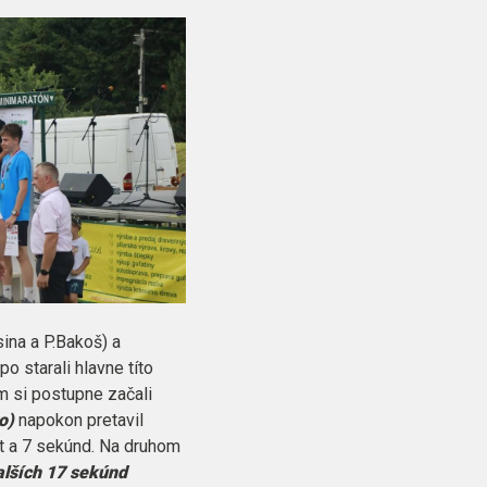
ina a P.Bakoš) a
o starali hlavne títo
om si postupne začali
o)
napokon pretavil
út a 7 sekúnd. Na druhom
alších 17 sekúnd