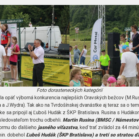
Foto dorasteneckých kategórií
ola opäť výborná konkurencia najlepších Oravských bežcov (M.Rus
 a J.Wydra). Tak ako na Tvrdošínskej dvanástke aj teraz sa o temp
vorke sa pripojil aj Ľuboš Hudák z ŠKP Bratislava. Rusina s Hudák
sledovateľom trochu odbehli.
Martin Rusina (BMSC / Námestov
formu do ďalšieho
jasného víťazstva
, keď trať zvládol za 44 min
min. dobehol
Ľuboš Hudák (ŠKP Bratislava) a tretí so stratou ď