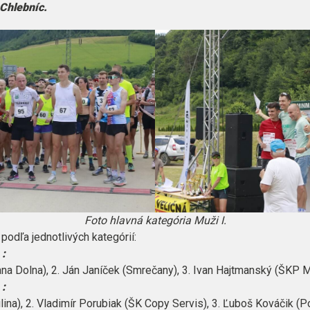
 Chlebníc.
Foto hlavná kategória Muži I.
odľa jednotlivých kategórií:
 :
a Dolna), 2. Ján Janíček (Smrečany), 3. Ivan Hajtmanský (ŠKP M
 :
ina), 2. Vladimír Porubiak (ŠK Copy Servis), 3. Ľuboš Kováčik (