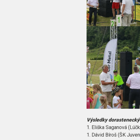
Výsledky dorasteneckýc
1. Eliška Saganová (Lúč
1. Dávid Bíroš (ŠK Juven