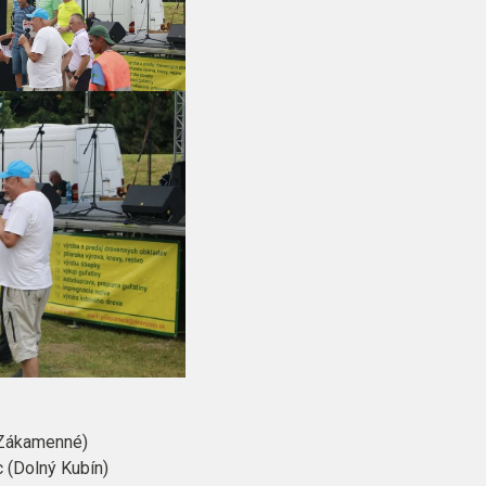
(Zákamenné)
c (Dolný Kubín)