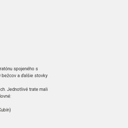
aratónu spojeného s
0 bežcov a ďalšie stovky
ch. Jednotlivé trate mali
dovné:
Kubín)