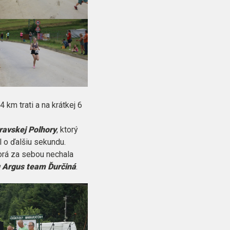
 km trati a na krátkej 6
ravskej Polhory
, ktorý
 o ďalšiu sekundu.
torá za sebou nechala
 Argus team Ďurčiná
.