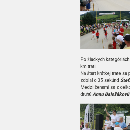
Po žiackych kategóriách 
km trati.
Na štart krátkej trate sa
zdolal o 35 sekúnd
Štef
Medzi ženami sa z celko
druhú
Annu Balošákovú z