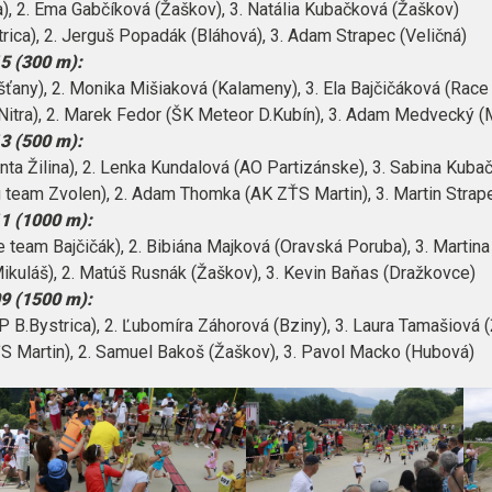
), 2. Ema Gabčíková (Žaškov), 3. Natália Kubačková (Žaškov)
strica), 2. Jerguš Popadák (Bláhová), 3. Adam Strapec (Veličná)
15 (300 m):
šťany), 2. Monika Mišiaková (Kalameny), 3. Ela Bajčičáková (Race
 Nitra), 2. Marek Fedor (ŠK Meteor D.Kubín), 3. Adam Medvecký 
13 (500 m):
nta Žilina), 2. Lenka Kundalová (AO Partizánske), 3. Sabina Kub
g team Zvolen), 2. Adam Thomka (AK ZŤS Martin), 3. Martin Strap
11 (1000 m):
 team Bajčičák), 2. Bibiána Majková (Oravská Poruba), 3. Martin
 Mikuláš), 2. Matúš Rusnák (Žaškov), 3. Kevin Baňas (Dražkovce)
09 (1500 m):
 B.Bystrica), 2. Ľubomíra Záhorová (Bziny), 3. Laura Tamašiová (Ž
ŤS Martin), 2. Samuel Bakoš (Žaškov), 3. Pavol Macko (Hubová)