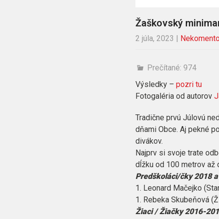
Žaškovský minimar
2 júla, 2023
|
Nekomento
Prečítané:
974
Výsledky –
pozri tu
Fotogaléria od autorov
J
Tradične prvú Júlovú ne
dňami Obce. Aj pekné po
divákov.
Najprv si svoje trate odb
dĺžku od 100 metrov až 
Predškoláci/čky 2018 a
1. Leonard Mačejko (Sta
1. Rebeka Skubeňová (Žil
Žiaci / Žiačky 2016-20