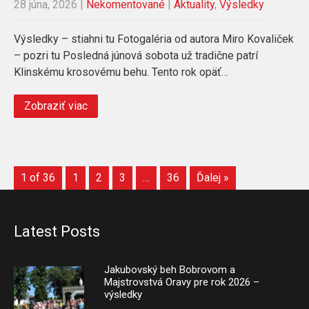
28 júna, 2026
|
Nekomentované
|
Aktuality
,
Výsledky
Výsledky – stiahni tu Fotogaléria od autora Miro Kovaliček
– pozri tu Posledná júnová sobota už tradične patrí
Klinskému krosovému behu. Tento rok opäť…
Zobraziť viac
1 of 36
1
2
3
…
36
Ďalej »
Latest Posts
Jakubovský beh Bobrovom a
Majstrovstvá Oravy pre rok 2026 –
výsledky