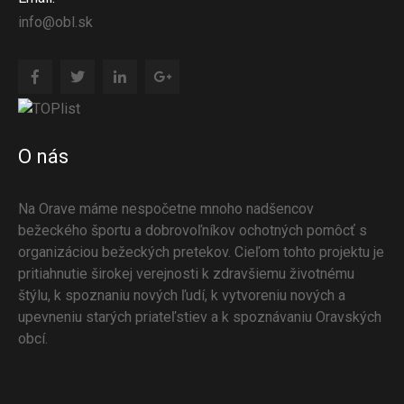
info@obl.sk
O nás
Na Orave máme nespočetne mnoho nadšencov
bežeckého športu a dobrovoľníkov ochotných pomôcť s
organizáciou bežeckých pretekov. Cieľom tohto projektu je
pritiahnutie širokej verejnosti k zdravšiemu životnému
štýlu, k spoznaniu nových ľudí, k vytvoreniu nových a
upevneniu starých priateľstiev a k spoznávaniu Oravských
obcí.