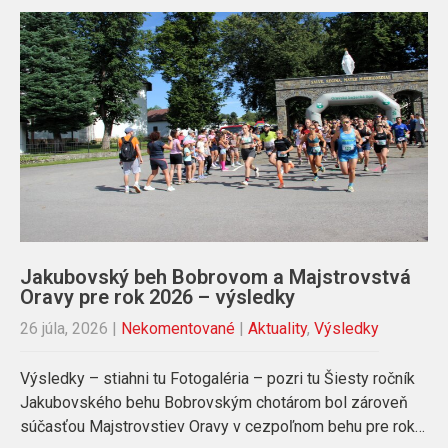
Jakubovský beh Bobrovom a Majstrovstvá
Oravy pre rok 2026 – výsledky
26 júla, 2026
|
Nekomentované
|
Aktuality
,
Výsledky
Výsledky – stiahni tu Fotogaléria – pozri tu Šiesty ročník
Jakubovského behu Bobrovským chotárom bol zároveň
súčasťou Majstrovstiev Oravy v cezpoľnom behu pre rok…