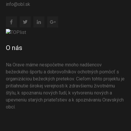
info@obl.sk
O nás
Na Orave máme nespočetne mnoho nadšencov
bežeckého športu a dobrovoľníkov ochotných pomôcť s
organizáciou bežeckých pretekov. Cieľom tohto projektu je
pritiahnutie širokej verejnosti k zdravšiemu životnému
štýlu, k spoznaniu nových ľudí, k vytvoreniu nových a
upevneniu starých priateľstiev a k spoznávaniu Oravských
obcí.