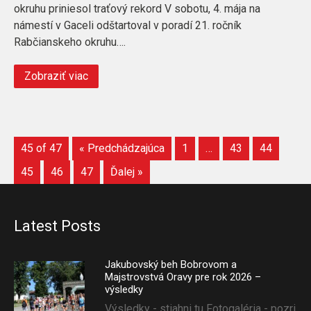
okruhu priniesol traťový rekord V sobotu, 4. mája na
námestí v Gaceli odštartoval v poradí 21. ročník
Rabčianskeho okruhu….
Zobraziť viac
45 of 47
« Predchádzajúca
1
…
43
44
45
46
47
Ďalej »
Latest Posts
Jakubovský beh Bobrovom a
Majstrovstvá Oravy pre rok 2026 –
výsledky
Výsledky - stiahni tu Fotogaléria - pozri