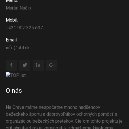
Meno:
Martin Náčin
Mobil:
+421 902 325 697
Email:
info@obl.sk
O nás
Na Orave máme nespočetne mnoho nadšencov
bežeckého športu a dobrovoľníkov ochotných pomôcť s
organizáciou bežeckých pretekov. Cieľom tohto projektu je
pritiahnutie širokej verejnosti k zdravšiemu životnému