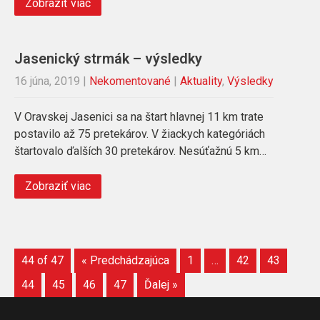
Zobraziť viac
Jasenický strmák – výsledky
16 júna, 2019
|
Nekomentované
|
Aktuality
,
Výsledky
V Oravskej Jasenici sa na štart hlavnej 11 km trate
postavilo až 75 pretekárov. V žiackych kategóriách
štartovalo ďalších 30 pretekárov. Nesúťažnú 5 km…
Zobraziť viac
44 of 47
« Predchádzajúca
1
…
42
43
44
45
46
47
Ďalej »