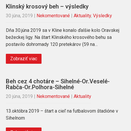
Klinský krosový beh – výsledky
30 júna, 2019
|
Nekomentované
|
Aktuality
,
Výsledky
Dňa 30.júna 2019 sa v Kline konalo ďalšie kolo Oravskej
bežeckej ligy. Na štart Klinského krosového behu sa
postavilo dohromady 120 pretekárov (59 na…
Zobraziť viac
Beh cez 4 chotáre – Sihelné-Or.Veselé-
Rabča-Or.Polhora-Sihelné
20 júna, 2019
|
Nekomentované
|
Aktuality
13.októbra 2019 – štart a cieľ na futbalovom štadióne v
Sihelnom