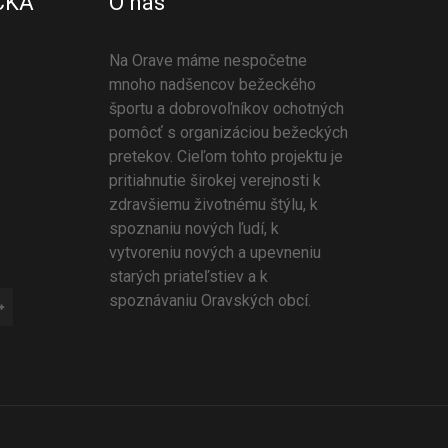
CKÁ
O nás
Na Orave máme nespočetne
mnoho nadšencov bežeckého
športu a dobrovoľníkov ochotných
pomôcť s organizáciou bežeckých
pretekov. Cieľom tohto projektu je
pritiahnutie širokej verejnosti k
zdravšiemu životnému štýlu, k
spoznaniu nových ľudí, k
vytvoreniu nových a upevneniu
starých priateľstiev a k
spoznávaniu Oravských obcí.