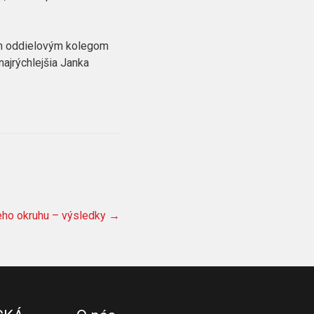
m oddielovým kolegom
ajrýchlejšia Janka
eho okruhu – výsledky
→