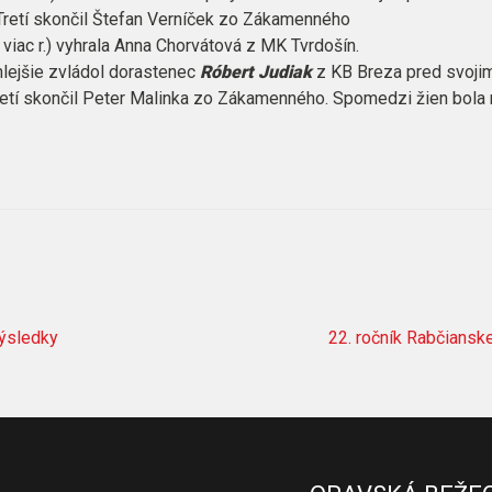
 Tretí skončil Štefan Verníček zo Zákamenného
a viac r.) vyhrala Anna Chorvátová z MK Tvrdošín.
chlejšie zvládol dorastenec
Róbert Judiak
z KB Breza pred svoji
tí skončil Peter Malinka zo Zákamenného. Spomedzi žien bola n
ýsledky
22. ročník Rabčiansk