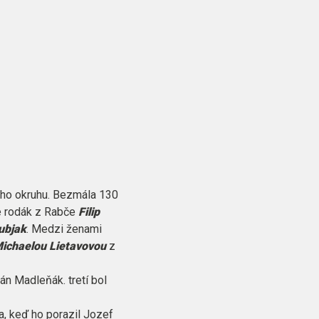
ého okruhu. Bezmála 130
ale rodák z Rabče
Filip
ubjak
. Medzi ženami
ichaelou Lietavovou
z
Ján Madleňák. tretí bol
ľa, keď ho porazil Jozef