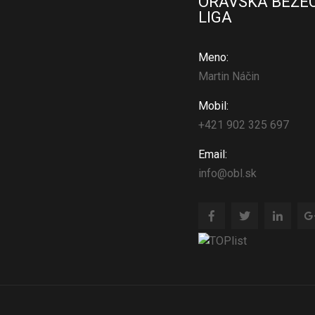
ORAVSKÁ BEŽE
LIGA
Meno:
Martin Náčin
Mobil:
+421 902 325 697
Email:
info@obl.sk