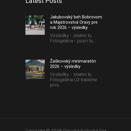
Latest Posts
Jakubovský beh Bobrovom
a Majstrovstvá Oravy pre
rok 2026 – výsledky
Výsledky - stiahni tu
Fotogaléria - pozri tu...
Žaškovský minimaratón
2026 – výsledky
Výsledky - stiahni tu
Fotogaléria Už tradične
prvú...
Copyright © 2018 Oravská bežecká liga.