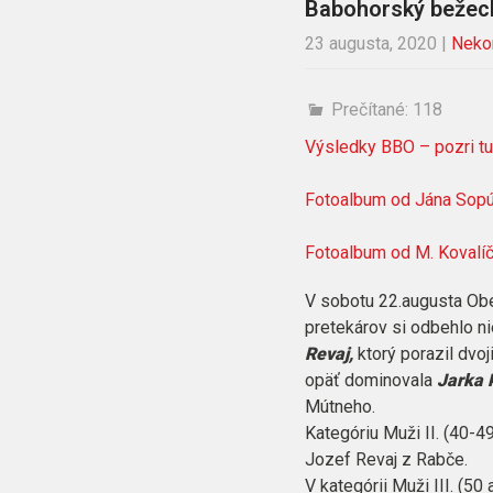
Babohorský bežeck
23 augusta, 2020
|
Neko
Prečítané:
118
Výsledky BBO – pozri tu
Fotoalbum od Jána Sopúc
Fotoalbum od M. Kovalíčk
V sobotu 22.augusta Ob
pretekárov si odbehlo nie
Revaj,
ktorý porazil dvo
opäť dominovala
Jarka 
Mútneho.
Kategóriu Muži II. (40-49
Jozef Revaj z Rabče.
V kategórii Muži III. (50