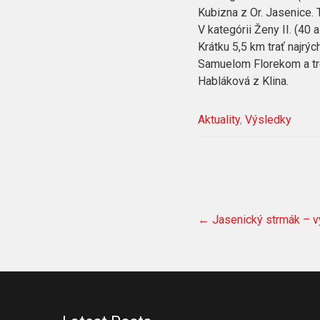
Kubizna z Or. Jasenice.
V kategórii Ženy II. (40 
Krátku 5,5 km trať najrý
Samuelom Florekom a tre
Habláková z Klina.
Aktuality
,
Výsledky
Post
←
Jasenický strmák – v
navigation