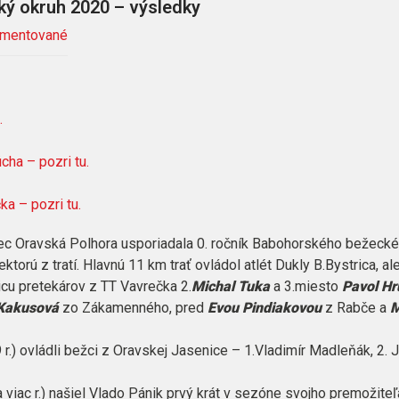
ý okruh 2020 – výsledky
mentované
.
ha – pozri tu.
a – pozri tu.
ec Oravská Polhora usporiadala 0. ročník Babohorského bežeck
ktorú z tratí. Hlavnú 11 km trať ovládol atlét Dukly B.Bystrica, 
jicu pretekárov z TT Vavrečka 2.
Michal Tuka
a 3.miesto
Pavol Hr
Kakusová
zo Zákamenného, pred
Evou Pindiakovou
z Rabče a
M
 r.) ovládli bežci z Oravskej Jasenice – 1.Vladimír Madleňák, 2. 
 a viac r.) našiel Vlado Pánik prvý krát v sezóne svojho premožite