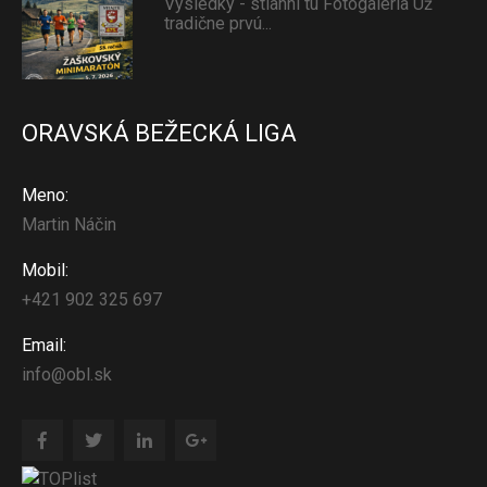
Výsledky - stiahni tu Fotogaléria Už
tradične prvú...
ORAVSKÁ BEŽECKÁ LIGA
Meno:
Martin Náčin
Mobil:
+421 902 325 697
Email:
info@obl.sk