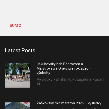
Post
←
BUM 2
navigation
Latest Posts
Jakubovský beh Bobrovom a
Majstrovstvá Oravy pre rok 2026 –
výsledky
Výsledky - stiahni tu Fotogaléria - pozri
tu...
Žaškovský minimaratón 2026 – výsledky