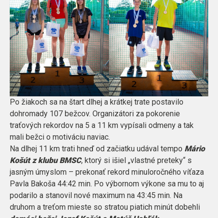
Po žiakoch sa na štart dlhej a krátkej trate postavilo
dohromady 107 bežcov. Organizátori za pokorenie
traťových rekordov na 5 a 11 km vypísali odmeny a tak
mali bežci o motiváciu naviac.
Na dlhej 11 km trati hneď od začiatku udával tempo
Mário
Košút z klubu BMSC
, ktorý si išiel „vlastné preteky“ s
jasným úmyslom – prekonať rekord minuloročného víťaza
Pavla Bakoša 44:42 min. Po výbornom výkone sa mu to aj
podarilo a stanovil nové maximum na 43:45 min. Na
druhom a treťom mieste so stratou piatich minút dobehli