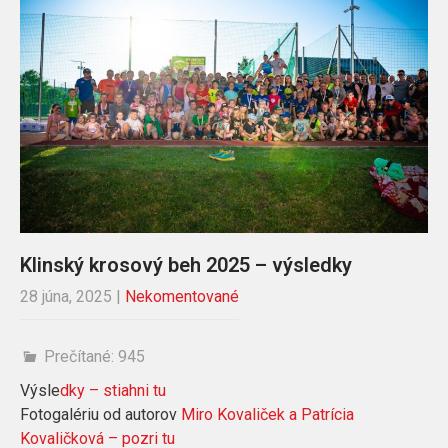
Klinský krosový beh 2025 – výsledky
28 júna, 2025
|
Nekomentované
Prečítané:
945
Výsle
dky – stiahni tu
Fotogalériu od autorov
Miro Kovaliček a Patrícia
Kovaličková – pozri tu