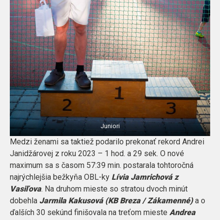
Juniori
Medzi ženami sa taktiež podarilo prekonať rekord Andrei
Janidžárovej z roku 2023 – 1 hod. a 29 sek. O nové
maximum sa s časom 57:39 min. postarala tohtoročná
najrýchlejšia bežkyňa OBL-ky
Lívia Jamrichová z
Vasiľova
. Na druhom mieste so stratou dvoch minút
dobehla
Jarmila Kakusová (KB Breza / Zákamenné)
a o
ďalších 30 sekúnd finišovala na treťom mieste
Andrea