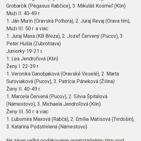
Grobarčík (Pegasus Rabčice), 3. Mikuláš Kosmeľ (Klin)
Muži II. 40-49 r.
1. Ján Murín (Oravská Polhora), 2. Juraj Revaj (Orava tím),
Muži III. 50 r. a viac
1. Juraj Maxa (KB Breza), 2. Jozef Červený (Pucov), 3.
Peter Hušla (Zubrohlava)
Juniorky 19-21 r.
1. Lea Jendroľová (Klin)
Ženy I. 22-39 r.
1. Veronika Ganobjaková (Oravské Veselé), 2. Marta
Suroviaková (Pucov), 3. Patrícia Páneková (Žilina)
Ženy II. 40-49 r.
1. Marcela Červená (Pucov), 2. Silvia Špitálová
(Námestovo), 3. Michaela Jendroľová (Klin)
Ženy III. 50 r. a viac
1. Ľubomíra Maxová (Rabča), 2. Emília Matisová (Tvrdošín),
3. Katarína Podstrelená (Námestovo)
Na záver veľké poďakovanie organizačnému tímu pod