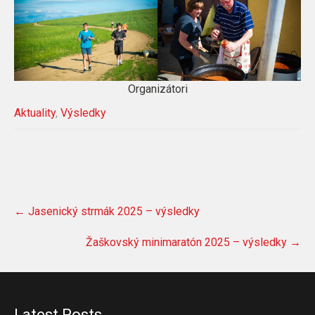
Organizátori
Aktuality
,
Výsledky
Post
←
Jasenický strmák 2025 – výsledky
navigation
Žaškovský minimaratón 2025 – výsledky
→
Latest Posts