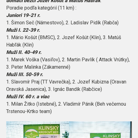
domáci bežci Jozef Košút a Matúš Habľák
.
Poradie podľa kategórií (11 km) :
Juniori 19-21 r.
1. Šimon Seč (Námestovo), 2. Ladislav Pidík (Rabča)
Muži I. 22-39 r.
1. Mário Košút (BMSC), 2. Jozef Košút (Klin), 3. Matúš
Habľák (Klin)
Muži II. 40-49 r.
1. Marek Voška (Vasiľov), 2. Martin Pavlík ( Attack Vrútky),
3. Peter Malinka (Zákamenné)
Muži III. 50-59 r.
1. Slavomír Praj (TT Vavrečka), 2. Jozef Kubizna (Oravan
Oravská Jasenica), 3. Ignác Bandík (Rabčice)
Muži IV. 60 r. a viac
1. Milan Žitko (Istebné), 2. Vladimír Pánik (Beh večernou
Trstenou-Krtko team)