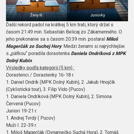
Ženy III.
Juniorky
Ďalší rekord padol na krátkej 5 km trati, ktorý držal s
časom 21:49 min. Sebastián Belicaj zo Zákamenného. O
jeho prekonanie sa s časom 20:39 min. postaral
Miloš
Magerčák zo Suchej Hory
. Medzi ženami si najrýchlejšie
s „päťkou“ poradila dorastenka
Daniela Ondríková z MPK
Dolný Kubín
.
Výsledky podľa kategórií (5 km) :
Dorastenci / Dorastenky 16-18 r.
1. Daniel Ondrík (MPK Dolný Kubín), 2. Jakub Hnojčík
(Cyklistická tour), 3. Filip Vido (Pucov)
1. Daniela Ondríková (MPK Dolný Kubín), 2. Simona
Červená (Pucov)
Juniori 19-21 r.
1. Andrej Tvrdý ( Pucov)
Muži I. 22-39 r.
1. Miloš Magerčák (Dynamečko Suchá Hora), 2. Tomáš