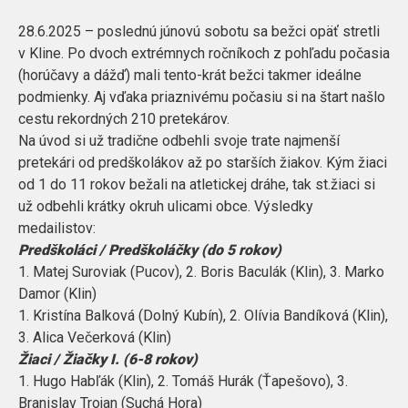
28.6.2025 – poslednú júnovú sobotu sa bežci opäť stretli
v Kline. Po dvoch extrémnych ročníkoch z pohľadu počasia
(horúčavy a dážď) mali tento-krát bežci takmer ideálne
podmienky. Aj vďaka priaznivému počasiu si na štart našlo
cestu rekordných 210 pretekárov.
Na úvod si už tradične odbehli svoje trate najmenší
pretekári od predškolákov až po starších žiakov. Kým žiaci
od 1 do 11 rokov bežali na atletickej dráhe, tak st.žiaci si
už odbehli krátky okruh ulicami obce. Výsledky
medailistov:
Predškoláci / Predškoláčky (do 5 rokov)
1. Matej Suroviak (Pucov), 2. Boris Baculák (Klin), 3. Marko
Damor (Klin)
1. Kristína Balková (Dolný Kubín), 2. Olívia Bandíková (Klin),
3. Alica Večerková (Klin)
Žiaci / Žiačky I. (6-8 rokov)
1. Hugo Habľák (Klin), 2. Tomáš Hurák (Ťapešovo), 3.
Branislav Trojan (Suchá Hora)