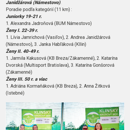
Janidžárová (Námestovo)
.
Poradie podľa kategórií (11 km) :
Juniorky 19-21 r.
1. Alexandra Jadroňová (BUM Námestovo)
Ženy I. 22-39 r.
1. Lívia Jamrichová (Vasiľov), 2. Andrea Janidžárová
(Námestovo), 3. Janka Habľáková (Kllin)
Ženy II. 40-49 r.
1. Jarmila Kakusová (KB Breza/Zákamenné), 2. Katarína
Dvorská (Multisport Bratislava), 3. Katarína Gonšorová
(Zákamenné)
Ženy III. 50 r. a viac
1. Adriána Kormaňáková (KB Breza), 2. Anna Žitková
(Istebné)