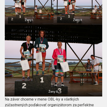
Ženy I.
Ženy II.
Ženy III.
Na záver chceme v mene OBL-ky a všetkých
zúčastnených poďakovať organizátorom za perfektne