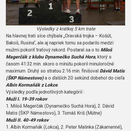
Výsledky z krátkej 5 km trate
Na hlavnej trati síce chýbala „Oravská trojka – Košút,
Bakoš, Rusina“, ale aj napriek tomu sa podarilo medzi
mužmi pokoriť traťový rekord. Postaral sa o to
Miloš
Magerčák z klubu Dynamečko Suchá Hora
, ktorý s
časom 41:32 min. skoro o minútu pokoril minuloročné
maximum. Druhý so stratou 2:16 min. finišoval
Dávid Matis
(ŠKP Námestovo)
a o ďalších 20 sekúnd dobehol do cieľa
Albín Kormaňák z Lokce
.
Výsledky podľa jednotlivých kategórií :
Muži I. 19-39 rokov
1. Miloš Magerčák (Dynamečko Suchá Hora), 2. Dávid
Matis (ŠKP Námestovo), 3. Tomáš Kriš (Mútne)
Muži II. 40-49 rokov
1. Albín Kormaňák (Lokca), 2. Peter Malinka (Zákamenné),