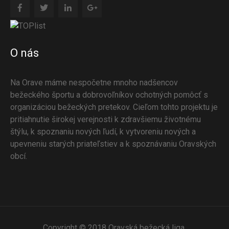
O nás
Na Orave máme nespočetne mnoho nadšencov
bežeckého športu a dobrovoľníkov ochotných pomôcť s
organizáciou bežeckých pretekov. Cieľom tohto projektu je
pritiahnutie širokej verejnosti k zdravšiemu životnému
štýlu, k spoznaniu nových ľudí, k vytvoreniu nových a
upevneniu starých priateľstiev a k spoznávaniu Oravských
obcí.
Copyright © 2018 Oravská bežecká liga.