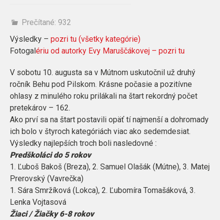
Prečítané:
932
Výsledky –
pozri tu (všetky kategórie)
Fotogal
ériu od autorky Evy Maruščákovej – pozri tu
V sobotu 10. augusta sa v Mútnom uskutočnil už druhý
ročník Behu pod Pilskom. Krásne počasie a pozitívne
ohlasy z minulého roku prilákali na štart rekordný počet
pretekárov – 162.
Ako prví sa na štart postavili opäť tí najmenší a dohromady
ich bolo v štyroch kategóriách viac ako sedemdesiat.
Výsledky najlepších troch boli nasledovné :
Predškoláci do 5 rokov
1. Ľuboš Bakoš (Breza), 2. Samuel Olašák (Mútne), 3. Matej
Prerovský (Vavrečka)
1. Sára Smržíková (Lokca), 2. Ľubomíra Tomašáková, 3.
Lenka Vojtasová
Žiaci / Žiačky 6-8 rokov