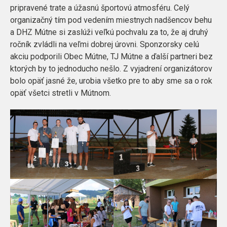
pripravené trate a úžasnú športovú atmosféru. Celý
organizačný tím pod vedením miestnych nadšencov behu
a DHZ Mútne si zaslúži veľkú pochvalu za to, že aj druhý
ročník zvládli na veľmi dobrej úrovni. Sponzorsky celú
akciu podporili Obec Mútne, TJ Mútne a ďalší partneri bez
ktorých by to jednoducho nešlo. Z vyjadrení organizátorov
bolo opäť jasné že, urobia všetko pre to aby sme sa o rok
opäť všetci stretli v Mútnom.