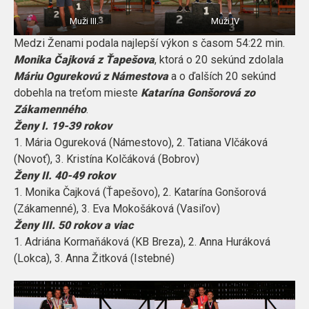
Muži III.
Muži IV
Medzi Ženami podala najlepší výkon s časom 54:22 min.
Monika Čajková z Ťapešova
, ktorá o 20 sekúnd zdolala
Máriu Ogurekovú z Námestova
a o ďalších 20 sekúnd
dobehla na treťom mieste
Katarína Gonšorová zo
Zákamenného
.
Ženy I. 19-39 rokov
1. Mária Ogureková (Námestovo), 2. Tatiana Vlčáková
(Novoť), 3. Kristína Kolčáková (Bobrov)
Ženy II. 40-49 rokov
1. Monika Čajková (Ťapešovo), 2. Katarína Gonšorová
(Zákamenné), 3. Eva Mokošáková (Vasiľov)
Ženy III. 50 rokov a viac
1. Adriána Kormaňáková (KB Breza), 2. Anna Huráková
(Lokca), 3. Anna Žitková (Istebné)