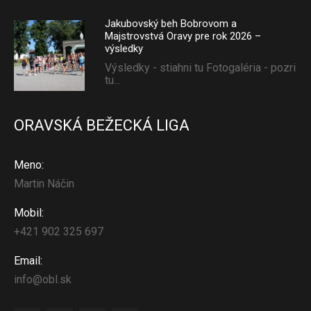
Jakubovský beh Bobrovom a
Majstrovstvá Oravy pre rok 2026 –
výsledky
Výsledky - stiahni tu Fotogaléria - pozri
tu...
ORAVSKÁ BEŽECKÁ LIGA
Meno:
Martin Náčin
Mobil:
+421 902 325 697
Email:
info@obl.sk