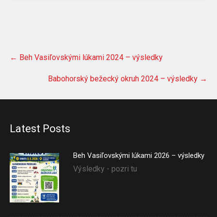
Post
←
Beh Vasiľovskými lúkami 2024 – výsledky
navigation
Babohorský bežecký okruh 2024 – výsledky
→
Latest Posts
Beh Vasiľovskými lúkami 2026 – výsledky
Výsledky - pozri tu