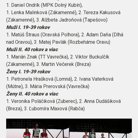
1. Daniel Ondrík (MPK Dolný Kubín),
1. Lenka Malinková (Zákamenné), 2. Tereza Kakusová
(Zákamenné), 3. Alžbeta Jadroňová (Ťapešovo)
Muži I. 19-39 rokov
1. Matúš Štraus (Oravská Polhora), 2. Adam Daňa (Dlhá
nad Oravou), 3. Matej Pavlák (Rozbeháme Oravu)
Muži II. 40 rokov a viac
1. Marián Znak (TT Vavrečka), 2. Viktor Buckulčík
(Zákamenné), 3. Martin Večerek (Breza)
Ženy I. 19-39 rokov
1. Petronela Hrašková (Lomná), 2. Ivana Vaterková
(Mútne), 3. Mária Prerovská (Vavrečka)
Ženy II. 40 rokov a viac
1. Veronika Poláčiková (Zuberec), 2. Anna Dudášiková
(Breza), 3. Ľubomíra Maxová (Rabča)