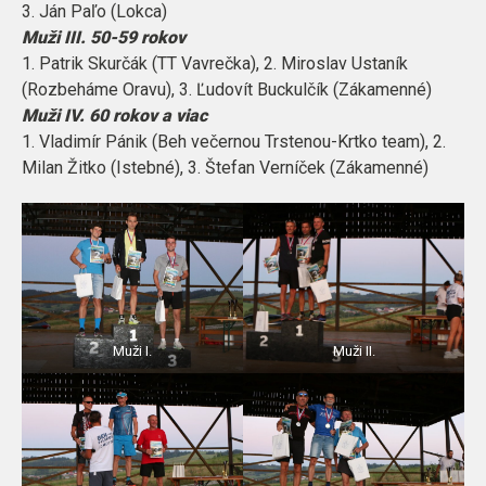
3. Ján Paľo (Lokca)
Muži III. 50-59 rokov
1. Patrik Skurčák (TT Vavrečka), 2. Miroslav Ustaník
(Rozbeháme Oravu), 3. Ľudovít Buckulčík (Zákamenné)
Muži IV. 60 rokov a viac
1. Vladimír Pánik (Beh večernou Trstenou-Krtko team), 2.
Milan Žitko (Istebné), 3. Štefan Verníček (Zákamenné)
Muži I.
Muži II.