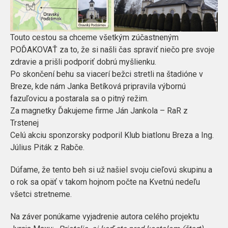
Touto cestou sa chceme všetkým zúčastneným
POĎAKOVAŤ za to, že si našli čas spraviť niečo pre svoje
zdravie a prišli podporiť dobrú myšlienku.
Po skončení behu sa viacerí bežci stretli na štadióne v
Breze, kde nám Janka Betíková pripravila výbornú
fazuľovicu a postarala sa o pitný režim.
Za magnetky Ďakujeme firme Ján Jankola – RaR z
Trstenej
Celú akciu sponzorsky podporil Klub biatlonu Breza a Ing.
Július Piták z Rabče.
Dúfame, že tento beh si už našiel svoju cieľovú skupinu a
o rok sa opäť v takom hojnom počte na Kvetnú nedeľu
všetci stretneme.
Na záver ponúkame vyjadrenie autora celého projektu