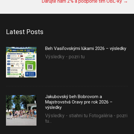
Darujte nám 2% a podporte tím OBL-ky
→
Latest Posts
Beh Vasiľovskými lúkami 2026 – výsledky
Výsledky - pozri tu
Jakubovský beh Bobrovom a
Majstrovstvá Oravy pre rok 2026 –
výsledky
Výsledky - stiahni tu Fotogaléria - pozri
tu...