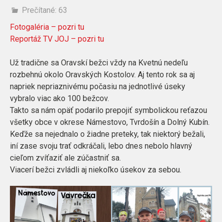
Prečítané:
63
Fotogaléria – pozri tu
Reportáž TV JOJ – pozri tu
Už tradične sa Oravskí bežci vždy na Kvetnú nedeľu
rozbehnú okolo Oravských Kostolov. Aj tento rok sa aj
napriek nepriaznivému počasiu na jednotlivé úseky
vybralo viac ako 100 bežcov.
Takto sa nám opäť podarilo prepojiť symbolickou reťazou
všetky obce v okrese Námestovo, Tvrdošín a Dolný Kubín.
Keďže sa nejednalo o žiadne preteky, tak niektorý bežali,
iní zase svoju trať odkráčali, lebo dnes nebolo hlavný
cieľom zvíťaziť ale zúčastniť sa.
Viacerí bežci zvládli aj niekoľko úsekov za sebou.