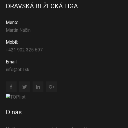
ORAVSKÁ BEŽECKÁ LIGA
Meno:
Martin Náčin
Mobil:
+421 902 325 697
Email:
info@obl.sk
O nás