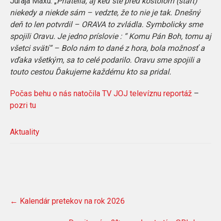
Juraja Maxu: „
Priatelia, aj keď ste pred kostolom (štart)
niekedy a niekde sám – vedzte, že to nie je tak. Dnešný
deň to len potvrdil – ORAVA to zvládla. Symbolicky sme
spojili Oravu. Je jedno príslovie : “ Komu Pán Boh, tomu aj
všetci svätí“ – Bolo nám to dané z
hora, bola možnosť a
vďaka všetkým, sa to celé podarilo. Oravu sme spojili a
touto cestou Ďakujeme každému kto sa pridal.
Počas behu o nás natočila TV JOJ televíznu reportáž
–
pozri tu
Aktuality
Post
←
Kalendár pretekov na rok 2026
navigation