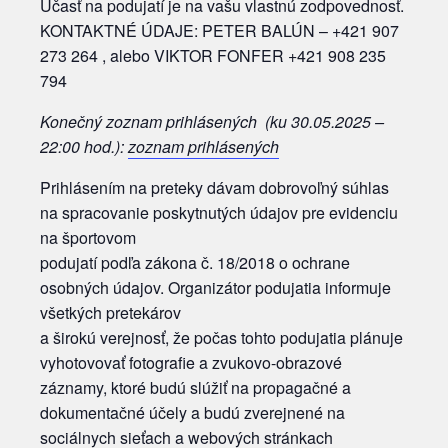
Účasť na podujatí je na vašu vlastnú zodpovednosť.
KONTAKTNÉ ÚDAJE: PETER BALÚN – +421 907
273 264 , alebo VIKTOR FONFER +421 908 235
794
Konečný zoznam prihlásených (ku 30.05.2025 –
22:00 hod.):
zoznam prihlásených
Prihlásením na preteky dávam dobrovoľný súhlas
na spracovanie poskytnutých údajov pre evidenciu
na športovom
podujatí podľa zákona č. 18/2018 o ochrane
osobných údajov. Organizátor podujatia informuje
všetkých pretekárov
a širokú verejnosť, že počas tohto podujatia plánuje
vyhotovovať fotografie a zvukovo-obrazové
záznamy, ktoré budú slúžiť na propagačné a
dokumentačné účely a budú zverejnené na
sociálnych sieťach a webových stránkach