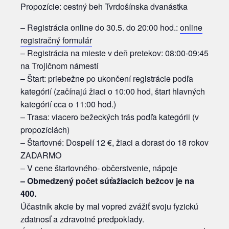
Propozície: cestný beh Tvrdošínska dvanástka
– Registrácia online do 30.5. do 20:00 hod.:
online
registračný formulár
– Registrácia na mieste v deň pretekov: 08:00-09:45
na Trojičnom námestí
– Štart: priebežne po ukončení registrácie podľa
kategórií (začínajú žiaci o 10:00 hod, štart hlavných
kategórií cca o 11:00 hod.)
– Trasa: viacero bežeckých trás podľa kategórii (v
propozíciách)
– Štartovné: Dospelí 12 €, žiaci a dorast do 18 rokov
ZADARMO
– V cene štartovného- občerstvenie, nápoje
– Obmedzený počet súťažiacich bežcov je na
400.
Účastník akcie by mal vopred zvážiť svoju fyzickú
zdatnosť a zdravotné predpoklady.